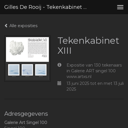
Gilles De Rooij - Tekenkabinet XIII
Tog
nav
Alle exposities
Tekenkabinet
XIII
Expositie van 130 tekenaars
in Galerie ART singel 100
www.artxs.nl
13 juni 2025 tot en met 13 juli
2025
Adresgegevens
Galerie Art Singel 100