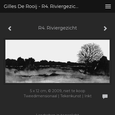
Gilles De Rooij - R4. Riviergezicht
Tog
nav
R4. Riviergezicht
5 x 12 cm, © 2009, niet te koop
Tweedimensionaal | Tekenkunst | Inkt