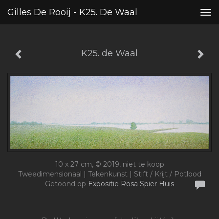
Gilles De Rooij - K25. De Waal
Tog
nav
K25. de Waal
10 x 27 cm, © 2019, niet te koop
Tweedimensionaal | Tekenkunst | Stift / Krijt / Potlood
Getoond op
Expositie Rosa Spier Huis