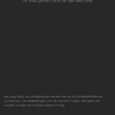
De Waal gezien vanaf de dijk nabij Varik.
Het copyright op alle getoonde werken berust bij de desbetreffende
kunstenaar. De afbeeldingen van de werken mogen niet gebruikt
worden zonder schriftelijke toestemming.