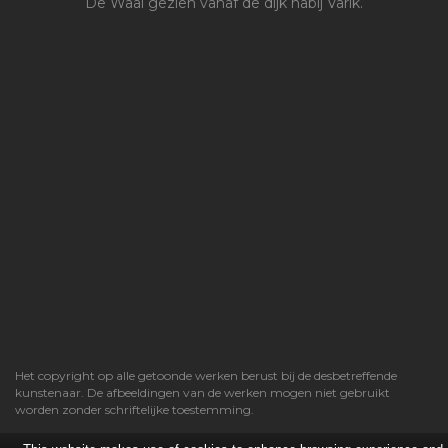
De Waal gezien vanaf de dijk nabij Varik.
Het copyright op alle getoonde werken berust bij de desbetreffende
kunstenaar. De afbeeldingen van de werken mogen niet gebruikt
worden zonder schriftelijke toestemming.