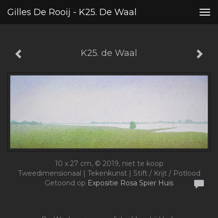
Gilles De Rooij - K25. De Waal
Tog
nav
K25. de Waal
10 x 27 cm, © 2019, niet te koop
Tweedimensionaal | Tekenkunst | Stift / Krijt / Potlood
Getoond op
Expositie Rosa Spier Huis