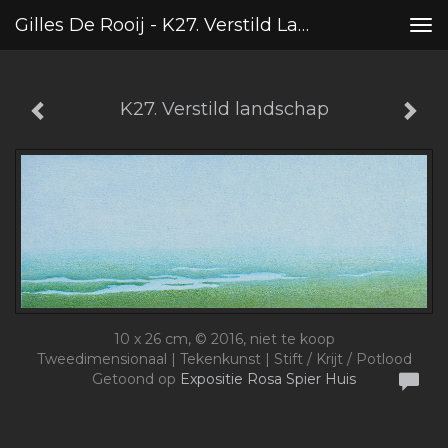
Gilles De Rooij - K27. Verstild Landschap
Tog
nav
K27. Verstild landschap
10 x 26 cm, © 2016, niet te koop
Tweedimensionaal | Tekenkunst | Stift / Krijt / Potlood
Getoond op
Expositie Rosa Spier Huis