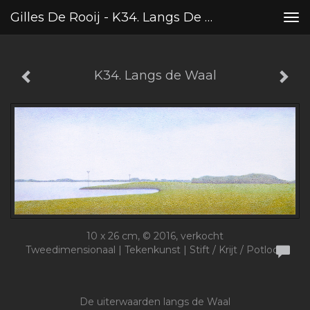
Gilles De Rooij - K34. Langs De Waal
Tog
nav
K34. Langs de Waal
10 x 26 cm, © 2016, verkocht
Tweedimensionaal | Tekenkunst | Stift / Krijt / Potlood
De uiterwaarden langs de Waal