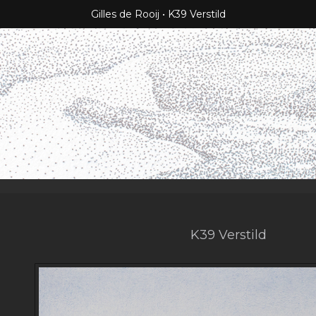
Gilles de Rooij
K39 Verstild
K39 Verstild