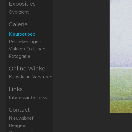
Exposities
Overzicht
Galerie
Kleurpotlood
Pentekeningen
Vlakken En Lijnen
Fotografie
Online Winkel
Kunstkaart Versturen
Links
Interessante Links
Contact
Nieuwsbrief
Reageer