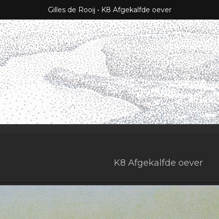
Gilles de Rooij
K8 Afgekalfde oever
K8 Afgekalfde oever