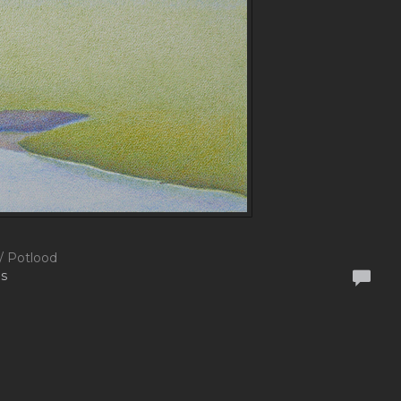
 / Potlood
is