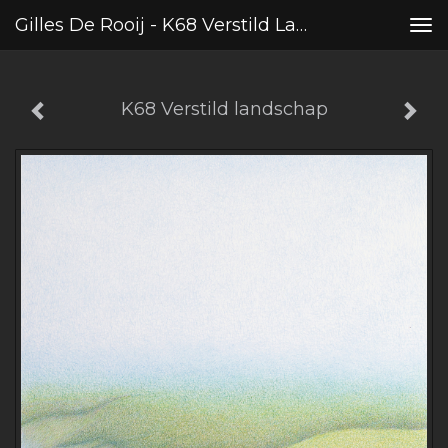
Gilles De Rooij - K68 Verstild Landschap
Tog
nav
K68 Verstild landschap