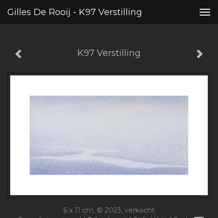
Gilles De Rooij - K97 Verstilling
Tog
nav
K97 Verstilling
6 x 11 cm, © 2023, verkocht