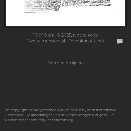
10 x 10 cm, © 2025, niet te koop
Tweedimensionaal | Tekenkunst | Inkt
Vormen en lijnen
Het copyright op alle getoonde werken berust bij de desbetreffende
kunstenaar. De afbeeldingen van de werken mogen niet gebruikt
worden zonder schriftelijke toestemming.