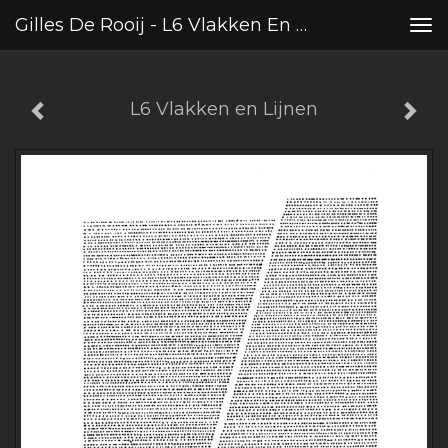
Gilles De Rooij - L6 Vlakken En Lijnen
Tog
nav
L6 Vlakken en Lijnen