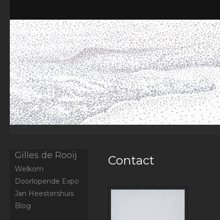
Gilles de Rooij
Contact
Welkom
Doorlopende Expo
Jan Heestershuis
Blog