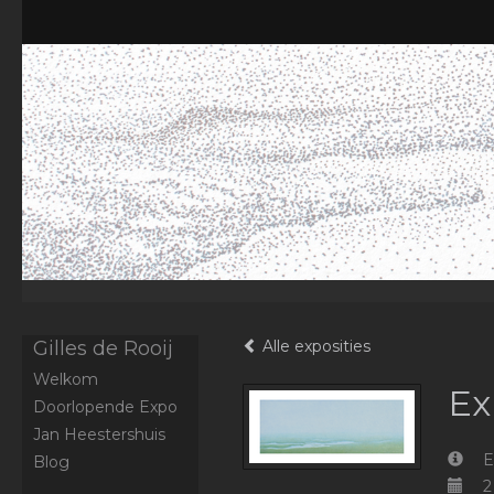
Gilles de Rooij
Alle exposities
Welkom
Ex
Doorlopende Expo
Jan Heestershuis
E
Blog
2